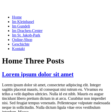
Home
Im Kleinbasel
Im Gundeli
Im Drachen‑Center
Im St. Jakob-Park
Online-Shop
Geschichte
Kontakt
Home Three Posts
Lorem ipsum dolor sit amet
Lorem ipsum dolor sit amet, consectetur adipiscing elit. Integer
sagittis placerat mauris, id consequat nisi rutrum eu. Vivamus eu
tellus a velit dapibus ultricies. Nulla id est nibh. Mauris eu augue
tincidunt libero pretium dictum in at arcu. Curabitur non imperdiet
nisi. Sed feugiat tempus venenatis. Pellentesque vulputate malesuada
neque in sollicitudin. Nulla dictum ligula vitae eros vestibulum
interdum. Maece